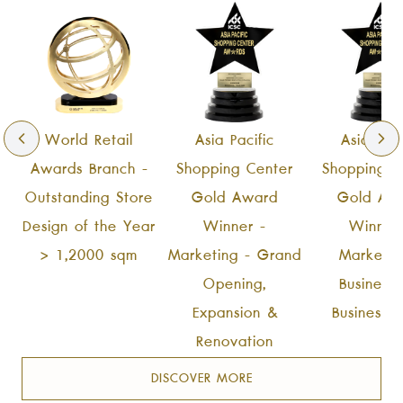
World Retail
Asia Pacific
Asia Paci
Awards Branch -
Shopping Center
Shopping C
Outstanding Store
Gold Award
Gold Aw
Design of the Year
Winner -
Winner
> 1,2000 sqm
Marketing - Grand
Marketin
Opening,
Business-
Expansion &
Business (
Renovation
DISCOVER MORE