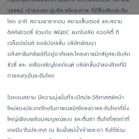
ที่สุดกลุ่มหนึ่งของวงการธุรกิจ ประกอบไปด้วย สยามพิ
วรรธน์ เจ้าของและผู้บริหารโครงการ ที่มีชื่อเสียงระดับ
โลก อาทิ สยามพารากอน สยามเซ็นเตอร์ และสยาม
ดิสคัฟเวอรี่ ร่วมกับ MQDC แมกโนเลีย ควอลิตี้ ดี
เวล็อปเม้นต์ คอร์ปอเรชั่น บริษัทพัฒนา
อสังหาริมทรัพย์ที่อยู่อาศัยและโครงการมิกซ์ยูสระดับลัก
ชัวรี่ และ เครือเจริญโภคภัณฑ์ บริษัทชั้นนำของไทยที่มี
การลงทุนในระดับโลก
ไอคอนสยาม มีความมุ่งมั่นที่จะเปิดประวัติศาสตร์หน้า
ใหม่ของประเทศไทยในการเนรมิตโครงการระดับโลกที่ยิ่ง
ใหญ่เพียบพร้อมสมบูรณ์แบบ และตื่นตา ตื่นใจที่สุดเท่าที่
เคยมีมาในประเทศ ณ ริมฝั่งแม่น้ำเจ้าพระยา จึงได้ร่วม