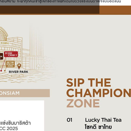
คอนสยาม จะพาทุกคนเข้าสู่โลกของกาแฟที่เต็มไปด้วยแรงบันดาลใจแบบอัดแน่น