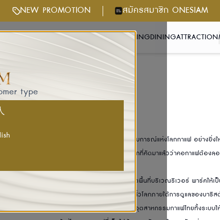
NEW PROMOTION
สมัครสมาชิก ONESIAM
NTS & ACTIVITIES
GETTING HERE
SHOPPING
DINING
ATTRACTION
XPO 2025
tomer type
FFEE EXPO 2025
国人
lish
นหอมของกาแฟที่จะมาสานต่อความสุข พร้อมเปิดประสบการณ์แห่งโลกกาแฟ อย่างยิ่งใหญ่
าหลีและมาเลเซีย ต่อด้วยการเสิร์ฟเมนูกาแฟจากทั่วโลกที่คัดมาแล้วว่าคอกาแฟต้องลองใ
O 2025
มาพร้อมไฮไลต์สำคัญด้วยการปักหมุดเนรมิตพื้นที่บริเวณริเวอร์ พาร์คให้เป็น
ัดสรรจากร้านกาแฟดังทั่วไทย เมล็ดกาแฟหายากจากทั่วโลกภายใต้การดูแลของบาริสต้าร
estination หมุดหมายเพียงหนึ่งเดียวที่จะยกระดับอุตสาหกรรมกาแฟไทยทั้งระบบให้