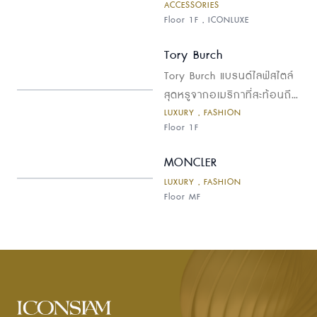
ACCESSORIES
Floor 1F , ICONLUXE
Tory Burch
Tory Burch แบรนด์ไลฟ์สไตล์
สุดหรูจากอเมริกาที่สะท้อนถึง
LUXURY , FASHION
สไตล์ความคลาสสิกอันเหนือ
Floor 1F
กาลเวลา ผสมผสานกับความ
ทันสมัยอย่างลงตัว โดดเด่น
MONCLER
ด้วยดีไซน์ที่เป็นเอกลักษณ์จาก
LUXURY , FASHION
การใช้สีสัน ลวดลายกราฟิก
Floor MF
และรายละเอียดการตกแต่งที่
ประณีต พบกับคอลเลกชัน
ครบครัน ทั้งกระเป๋า รองเท้า
เสื้อผ้า และแอคเซสเซอรีที่มอบ
ความสง่างามและความมั่นใจให้
แก่ผู้หญิงยุคใหม่ในทุกโอกาส