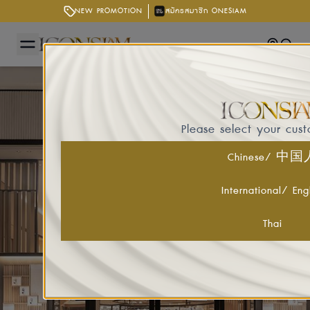
NEW PROMOTION
สมัครสมาชิก ONESIAM
Getting
Searc
Please select your cus
Chinese/ 中
International/ Eng
Thai