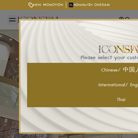
NEW PROMOTION
สมัครสมาชิก ONESIAM
Getting
Searc
Please select your cus
Chinese/ 中
International/ Eng
Thai