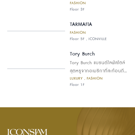
FASHION
โลก... รองเท้าคู่ใจที่รังสรรค์
Floor 3F
มาเพื่อตอบโจทย์ทุกไลฟ์สไตล์
ในทุกๆ วัน
TARMAFIA
FASHION
Floor 5F , ICONVILLE
Tory Burch
Tory Burch แบรนด์ไลฟ์สไตล์
สุดหรูจากอเมริกาที่สะท้อนถึง
LUXURY , FASHION
สไตล์ความคลาสสิกอันเหนือ
Floor 1F
กาลเวลา ผสมผสานกับความ
ทันสมัยอย่างลงตัว โดดเด่น
ด้วยดีไซน์ที่เป็นเอกลักษณ์จาก
การใช้สีสัน ลวดลายกราฟิก
และรายละเอียดการตกแต่งที่
ประณีต พบกับคอลเลกชัน