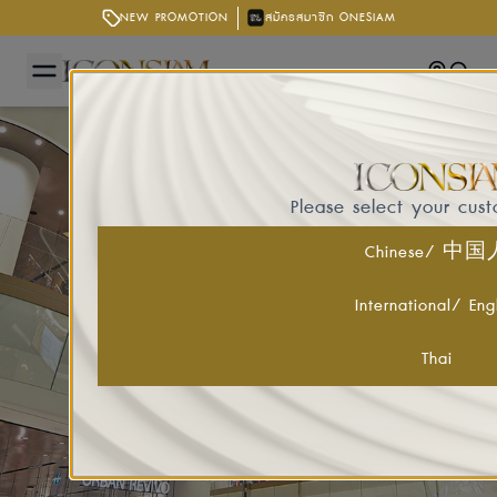
NEW PROMOTION
สมัครสมาชิก ONESIAM
Getting
Searc
Please select your cus
Chinese/ 中
International/ Eng
Thai