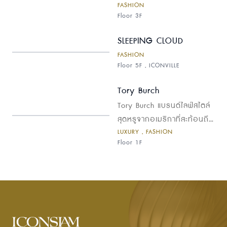
FASHION
โลก... รองเท้าคู่ใจที่รังสรรค์
Floor 3F
มาเพื่อตอบโจทย์ทุกไลฟ์สไตล์
ในทุกๆ วัน
SLEEPING CLOUD
FASHION
Floor 5F , ICONVILLE
Tory Burch
Tory Burch แบรนด์ไลฟ์สไตล์
สุดหรูจากอเมริกาที่สะท้อนถึง
LUXURY , FASHION
สไตล์ความคลาสสิกอันเหนือ
Floor 1F
กาลเวลา ผสมผสานกับความ
ทันสมัยอย่างลงตัว โดดเด่น
ด้วยดีไซน์ที่เป็นเอกลักษณ์จาก
การใช้สีสัน ลวดลายกราฟิก
และรายละเอียดการตกแต่งที่
ประณีต พบกับคอลเลกชัน